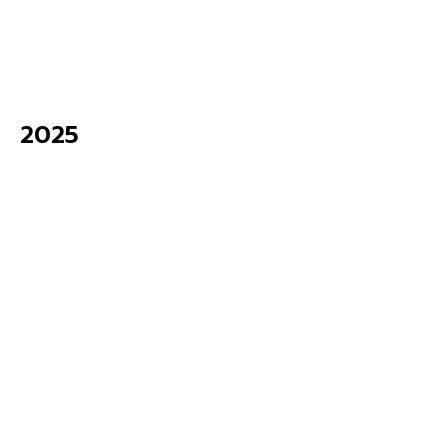
e-Energy Focus – Volume 23 Issue 89 /
January – March 2026
2025
ม.ค.
7
2026