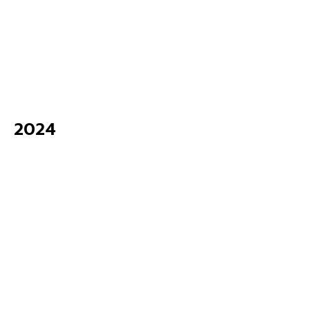
e-Energy Focus – Volume 22 Issue 85 /
January – March 2025
2024
ม.ค.
10
2025