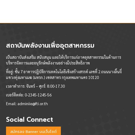
สถาบันพลังงานเพื่ออุตสาหกรรม
เป็นสถาบันส่งเสริม สนับสนุน และให้บริการแก่ภาคอุตสาหกรรมในด้านการ
บริหารจัดการและอนุรักษ์พลังงานอย่างมีประสิทธิภาพ
ที่อยู่: ชั้น 7 อาคารปฏิบัติการเทคโนโลยีเชิงสร้างสรรค์ เลขที่ 2 ถนนนางลิ้นจี่
แขวงทุ่งมหาเมฆ (มทรก.) เขตสาทร กรุงเทพมหานคร 10120
เวลาทำการ:
จันทร์ – ศุกร์: 8.00-17.30
เบอร์ติดต่อ:
0-2345-1245-56
Email:
adminiie@fti.or.th
Social Connect
สมัครลง Banner บนเว็บไซต์