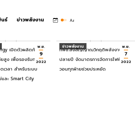
ันธ์
ข่าวพลังงาน
ข่าวพลังงาน
พ.ย.
พ.ย.
rgy เปิดตัวผลิตภัณฑ์
กพช.ส่งสัญญาณวิกฤติพลังงาน
9
7
สูง เพื่อรองรับการ
ปลายปี งัดมาตรการจัดการไฟฟ้า
2022
2022
อดเวลา สำหรับระบบ
วอนทุกฝ่ายช่วยประหยัด
ม่และ Smart City
ข่าวประชาสัมพันธ์
พ.ย.
ก.ย.
โครงการรับซื้อไฟฟ้า
กฟน. จัดสัมมนาออนไลน์เพื่อชี้แจง
3
19
าด กกพ.เตรียมแนะนำ
รายละเอียดโครงการนำร่องฯ ให้แก่ผู้
2022
2022
นอขายไฟฟ้า 4 พ.ย.65
ใช้ไฟฟ้ากลุ่มเป้าหมายที่สนใจ ในวันที่