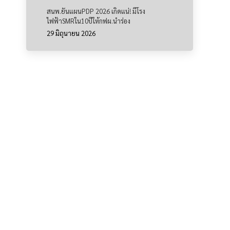
สนพ.ยันแผนPDP 2026 เกิดแน่! มีโรง
ไฟฟ้าSMRใน10ปีให้กฟผ.นำร่อง
29 มิถุนายน 2026