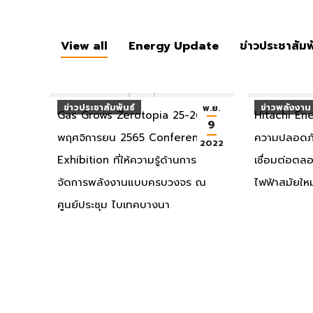
View all
Energy Update
ข่าวประชาสัมพ
ข่าวประชาสัมพันธ์
ข่าวพลังงาน
พ.ย.
Gas Grows Zerotopia 25-26
Hitachi Ene
9
พฤศจิการยน 2565 Conference &
ความปลอดภัย
2022
Exhibition ที่ให้ความรู้ด้านการ
เชื่อมต่อตล
จัดการพลังงานแบบครบวงจร ณ
ไฟฟ้าสมัยให
ศูนย์ประชุม ไบเทคบางนา
ข่าวพลังงาน
ข่าวพลังงาน
พ.ย.
กบน.เตรียมรับมือคลังปรับขึ้นภาษี
เอกชนแห่ร่วม
4
ดีเซลหลัง 20 พ.ย.65 คาดเงินกู้ 1
พลังงานสะอ
2022
หมื่นล้านเข้ากองทุนฯสัปดาห์หน้า
การยื่นคำเส