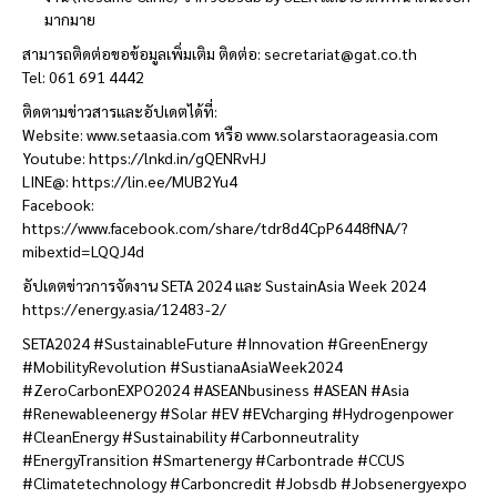
มากมาย
สามารถติดต่อขอข้อมูลเพิ่มเติม ติดต่อ:
secretariat@gat.co.th
Tel: 061 691 4442
ติดตามข่าวสารและอัปเดตได้ที่:
Website: www.setaasia.com หรือ www.solarstaorageasia.com
Youtube: https://lnkd.in/gQENRvHJ
LINE@: https://lin.ee/MUB2Yu4
Facebook:
https://www.facebook.com/share/tdr8d4CpP6448fNA/?
mibextid=LQQJ4d
อัปเดตข่าวการจัดงาน SETA 2024 และ SustainAsia Week 2024
https://energy.asia/12483-2/
SETA2024 #SustainableFuture #Innovation #GreenEnergy
#MobilityRevolution #SustianaAsiaWeek2024
#ZeroCarbonEXPO2024 #ASEANbusiness #ASEAN #Asia
#Renewableenergy #Solar #EV #EVcharging #Hydrogenpower
#CleanEnergy #Sustainability #Carbonneutrality
#EnergyTransition #Smartenergy #Carbontrade #CCUS
#Climatetechnology #Carboncredit #Jobsdb #Jobsenergyexpo