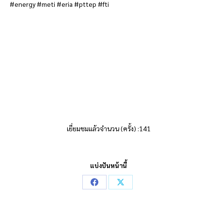
#energy #meti #eria #pttep #fti
เยี่ยมชมแล้วจำนวน (ครั้ง) :141
แบ่งปันหน้านี้
Share
Share
on
on