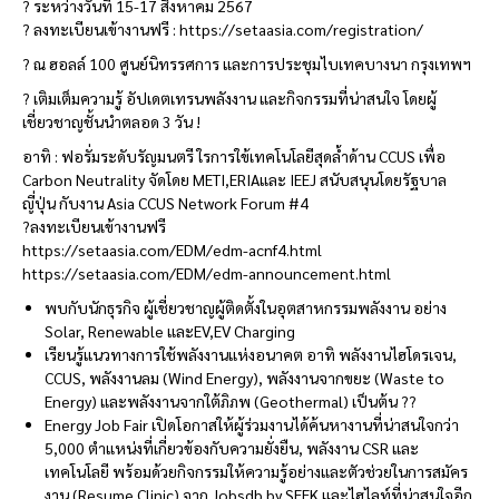
? ระหว่างวันที่ 15-17 สิงหาคม 2567
?️ ลงทะเบียนเข้างานฟรี : https://setaasia.com/registration/
? ณ ฮอลล์ 100 ศูนย์นิทรรศการ และการประชุมไบเทคบางนา กรุงเทพฯ
? เติมเต็มความรู้ อัปเดตเทรนพลังงาน และกิจกรรมที่น่าสนใจ โดยผู้
เชี่ยวชาญชั้นนำตลอด 3 วัน !
อาทิ : ฟอรั่มระดับรัญมนตรี ใรการใข้เทคโนโลยีสุดล้ำด้าน CCUS เพื่อ
Carbon Neutrality จัดโดย METI,ERIAและ IEEJ สนับสนุนโดยรัฐบาล
ญี่ปุ่น กับงาน Asia CCUS Network Forum #4
?ลงทะเบียนเข้างานฟรี
https://setaasia.com/EDM/edm-acnf4.html
https://setaasia.com/EDM/edm-announcement.html
พบกับนักธุรกิจ ผู้เชี่ยวชาญผู้ติดตั้งในอุตสาหกรรมพลังงาน อย่าง
Solar, Renewable และEV,EV Charging
เรียนรู้แนวทางการใช้พลังงานแห่งอนาคต อาทิ พลังงานไฮโดรเจน,
CCUS, พลังงานลม (Wind Energy), พลังงานจากขยะ (Waste to
Energy) และพลังงานจากใต้ภิภพ (Geothermal) เป็นต้น ??
Energy Job Fair เปิดโอกาสให้ผู้ร่วมงานได้ค้นหางานที่น่าสนใจกว่า
5,000 ตำแหน่งที่เกี่ยวข้องกับความยั่งยืน, พลังงาน CSR และ
เทคโนโลยี พร้อมด้วยกิจกรรมให้ความรู้อย่างและตัวช่วยในการสมัคร
งาน (Resume Clinic) จาก Jobsdb by SEEK และไฮไลท์ที่น่าสนใจอีก