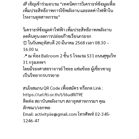
🌈 เชิญเข้าร่วมอบรม “เทคนิคการวิเคราะห์ข้อมูลเพื่อ
เพิ่มประสิทธิภาพการใช้พลังงาน และลดค่าไฟฟ้าใน
โรงงานอุตสาหกรรม”
วิเคราะห์ข้อมูลค่าไฟฟ้า เพิ่มประสิทธิภาพพลังงาน
ลดต้นทุน ลดการปล่อยก๊าซเรือนกระจก
⏰ ในวันพฤหัสบดี 20 มีนาคม 2568 เวลา 08.30 –
16.00 น.
📍 ณ ห้อง Ballroom 2 ชั้น 5 โรงแรม S31 ถนนสุขุมวิท
31 กรุงเทพฯ
โดยมีรองศาสตราจารย์ ไชยะ แช่มช้อย ผู้เชี่ยวชาญ
เป็นวิทยากรบรรยาย
สนใจสแกน QR Code เพื่อสมัคร หรือกด Link :
https://url.fti.or.th/l/l6udRiT9E
ติดต่อ สถาบันพลังงานฯ สภาอุตสาหกรรมฯ คุณ
ลักขณา/เอกพล
Email:
activity.iie@gmail.com
โทรศัพท์ 02-345-
1246-47