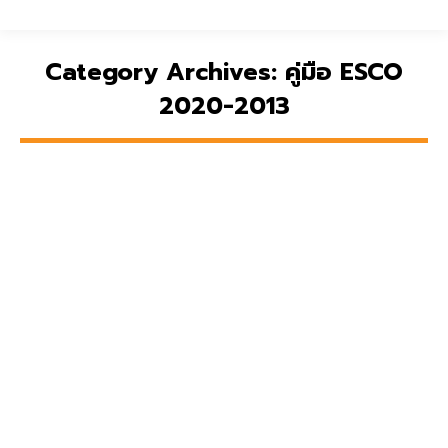
Category Archives:
คู่มือ ESCO
2020-2013