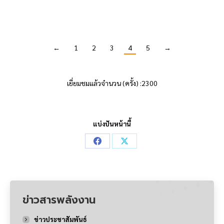
ผลิตไฟฟ้า
←
1
2
3
4
5
→
เยี่ยมชมแล้วจำนวน (ครั้ง) :2300
แบ่งปันหน้านี้
Share
Share
on
on
Facebook
X
ข่าวสารพลังงาน
ข่าวประชาสัมพันธ์